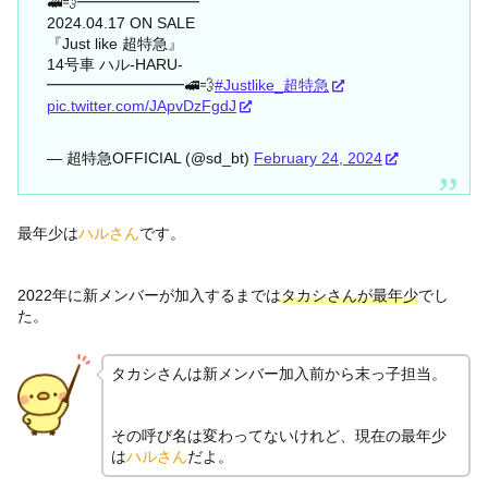
🚅💨━━━━━━━━
2024.04.17 ON SALE
『Just like 超特急』
14号車 ハル-HARU-
━━━━━━━━━🚅💨
#Justlike_超特急
pic.twitter.com/JApvDzFgdJ
— 超特急OFFICIAL (@sd_bt)
February 24, 2024
最年少は
ハルさん
です。
2022年に新メンバーが加入するまでは
タカシさんが最年少
でし
た。
タカシさんは新メンバー加入前から末っ子担当。
その呼び名は変わってないけれど、現在の最年少
は
ハルさん
だよ。