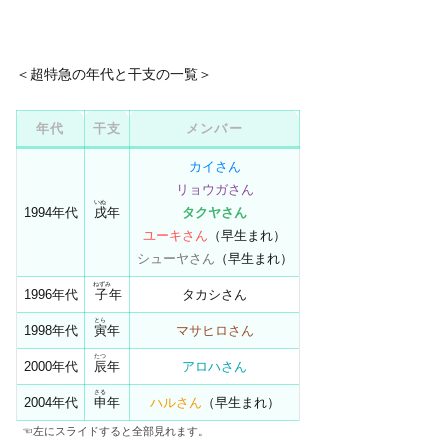
＜超特急の年代と干支の一覧＞
年代
干支
メンバー
カイさん
リョウガさん
いぬ
1994年代
戌
年
タクヤさん
ユーキさん
（早生まれ）
シューヤさん
（早生まれ）
ねずみ
1996年代
子
年
タカシさん
とら
1998年代
寅
年
マサヒロさん
たつ
2000年代
辰
年
アロハさん
さる
2004年代
申
年
ハルさん
（早生まれ）
☜左にスライドすると全部見れます。