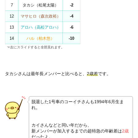
7
タカシ（松尾太陽）
-2
12
マサヒロ（森次政裕）
-4
13
アロハ（高松アロハ）
-6
14
ハル（柏木悠）
-10
☜左にスライドすると全部見れます。
タカシさんは最年長メンバーと比べると、
2歳差
です。
脱退した1号車のコーイチさんも1994年6月生ま
れ。
カイさんなどと同い年だから、
新メンバーが加入するまでの超特急の年齢差は
2歳
だったよ。