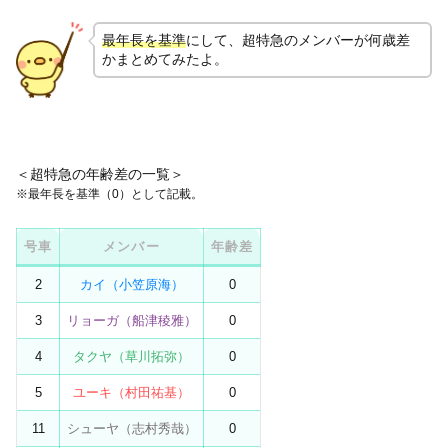
最年長を基準
にして、超特急のメンバーが何歳差
かまとめてみたよ。
＜超特急の年齢差の一覧＞
※最年長を基準（0）として記載。
号車
メンバー
年齢差
2
カイ（小笠原海）
0
3
リョーガ（船津稜雅）
0
4
タクヤ（草川拓弥）
0
5
ユーキ（村田祐基）
0
11
シューヤ（志村秀哉）
0