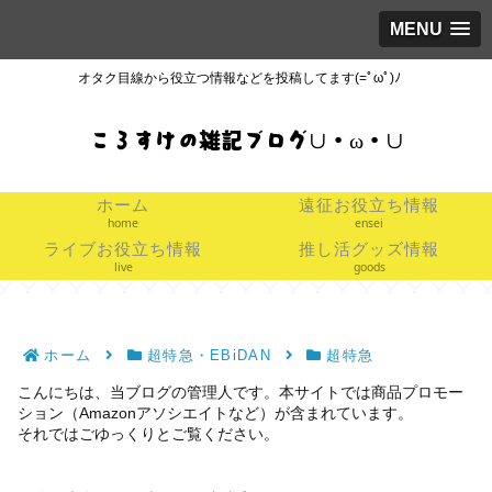
MENU
オタク目線から役立つ情報などを投稿してます(=ﾟωﾟ)ﾉ
ころすけの雑記ブログ∪・ω・∪
ホーム
遠征お役立ち情報
home
ensei
ライブお役立ち情報
推し活グッズ情報
live
goods
ホーム
超特急・EBiDAN
超特急
こんにちは、当ブログの管理人です。本サイトでは商品プロモー
ション（Amazonアソシエイトなど）が含まれています。
それではごゆっくりとご覧ください。