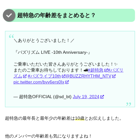
超特急の年齢差をまとめると？
＼ありがとうございました！／
『バズリズム LIVE -10th Anniversary-』
ご乗車いただいた皆さんありがとうございました！✨
またのご乗車お待ちしております！🚅
#超特急
#バズリ
ズム
#バズライブ10th
@BUZZRHYTHM_NTV
pic.twitter.com/bvv6ers0Ix
— 超特急OFFICIAL (@sd_bt)
July 19, 2024
超特急の最年長と最年少の年齢差は
10歳
とお伝えしました。
他のメンバーの年齢差も気になりますよね！