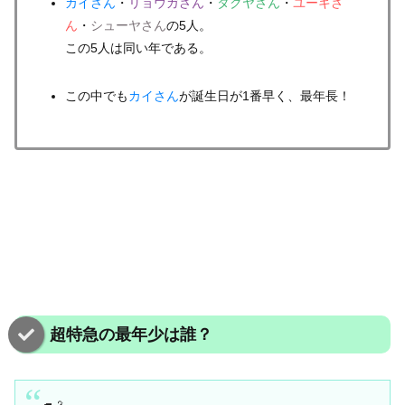
カイさん
・
リョウガさん
・
タクヤさん
・
ユーキさ
ん
・
シューヤさん
の5人。
この5人は同い年である。
この中でも
カイさん
が誕生日が1番早く、最年長！
超特急の最年少は誰？