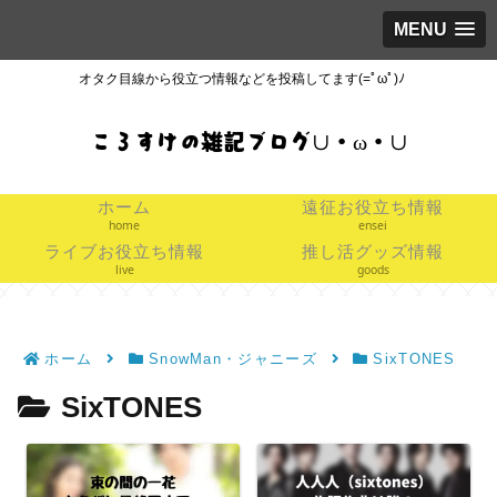
MENU
オタク目線から役立つ情報などを投稿してます(=ﾟωﾟ)ﾉ
ころすけの雑記ブログ∪・ω・∪
ホーム
遠征お役立ち情報
home
ensei
ライブお役立ち情報
推し活グッズ情報
live
goods
ホーム
SnowMan・ジャニーズ
SixTONES
SixTONES