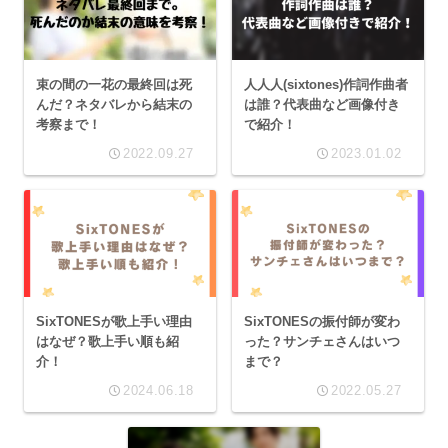
束の間の一花の最終回は死
人人人(sixtones)作詞作曲者
んだ？ネタバレから結末の
は誰？代表曲など画像付き
考察まで！
で紹介！
2022.09.27
2023.01.02
SixTONESが歌上手い理由
SixTONESの振付師が変わ
はなぜ？歌上手い順も紹
った？サンチェさんはいつ
介！
まで？
2024.06.18
2022.05.27