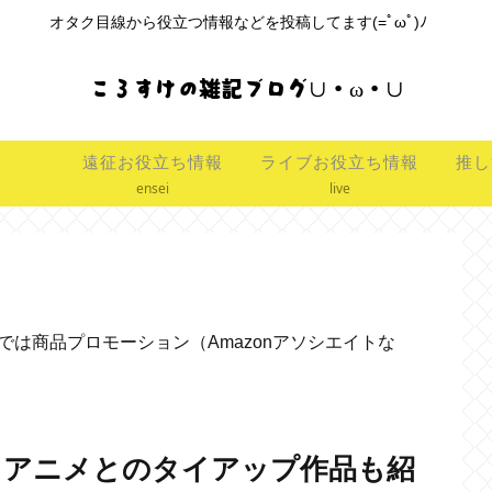
オタク目線から役立つ情報などを投稿してます(=ﾟωﾟ)ﾉ
ころすけの雑記ブログ∪・ω・∪
遠征お役立ち情報
ライブお役立ち情報
推し
ensei
live
は商品プロモーション（Amazonアソシエイトな
。アニメとのタイアップ作品も紹