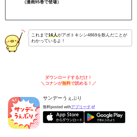
（漫画95巻で登場）
これまで
16人
がアポトキシン4869を飲んだことが
わかっているよ！
ダウンロードするだけ！
＼コナンが
無料
で読める！／
サンデーうぇぶり
無料
posted with
アプリーチ