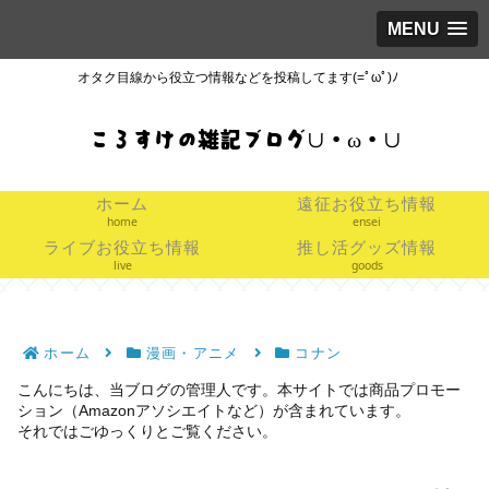
MENU
オタク目線から役立つ情報などを投稿してます(=ﾟωﾟ)ﾉ
ころすけの雑記ブログ∪・ω・∪
ホーム
遠征お役立ち情報
home
ensei
ライブお役立ち情報
推し活グッズ情報
live
goods
ホーム
漫画・アニメ
コナン
こんにちは、当ブログの管理人です。本サイトでは商品プロモー
ション（Amazonアソシエイトなど）が含まれています。
それではごゆっくりとご覧ください。