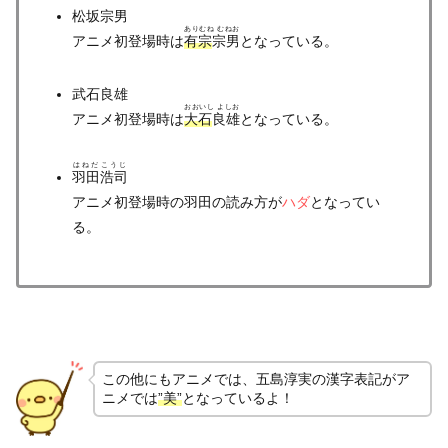
松坂宗男
ありむね むねお
アニメ初登場時は
有宗
宗男
となっている。
武石良雄
おおいし よしお
アニメ初登場時は
大石
良雄
となっている。
はねだこうじ
羽田浩司
アニメ初登場時の羽田の読み方が
ハダ
となってい
る。
この他にもアニメでは、五島淳実の漢字表記がア
ニメでは
”美”
となっているよ！