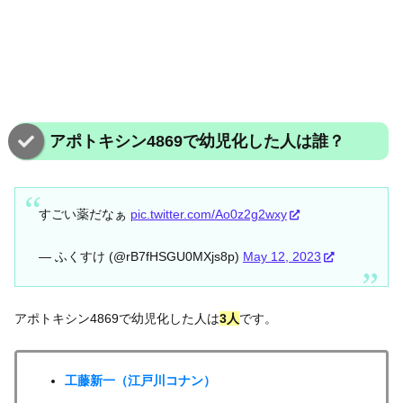
アポトキシン4869で幼児化した人は誰？
すごい薬だなぁ
pic.twitter.com/Ao0z2g2wxy
— ふくすけ (@rB7fHSGU0MXjs8p)
May 12, 2023
アポトキシン4869で幼児化した人は
3人
です。
工藤新一（江戸川コナン）