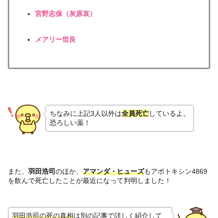
宮野志保（灰原哀）
メアリー世良
ちなみに上記3人以外は
全員死亡
しているよ。
恐ろしい薬！
また、
羽田浩司
のほか、
アマンダ・ヒューズ
もアポトキシン4869
を飲んで死亡したことが最近になって判明しました！
羽田浩司の死の真相
は別の記事で詳しく紹介して