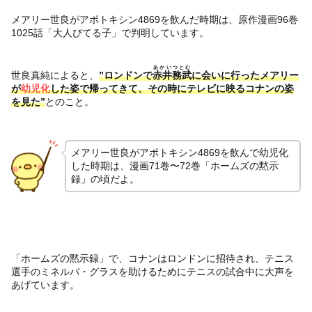
メアリー世良がアポトキシン4869を飲んだ時期は、原作漫画96巻
1025話「大人びてる子」で判明しています。
あかいつとむ
世良真純によると、
”ロンドンで
赤井務武
に会いに行ったメアリー
が
幼児化
した姿で帰ってきて、その時にテレビに映るコナンの姿
を見た”
とのこと。
メアリー世良がアポトキシン4869を飲んで幼児化
した時期は、漫画71巻〜72巻「ホームズの黙示
録」の頃だよ。
「ホームズの黙示録」で、コナンはロンドンに招待され、テニス
選手のミネルバ・グラスを助けるためにテニスの試合中に大声を
あげています。