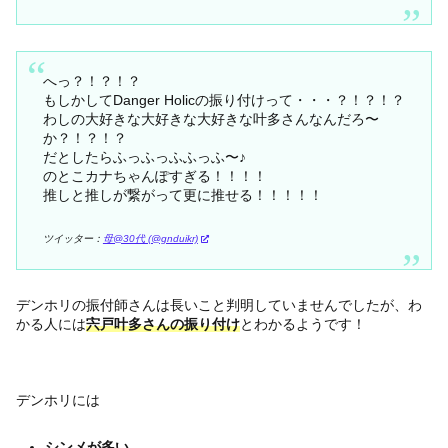
へっ？！？！？
もしかしてDanger Holicの振り付けって・・・？！？！？
わしの大好きな大好きな大好きな叶多さんなんだろ〜
か？！？！？
だとしたらふっふっふふっふ〜♪
のとこカナちゃんぽすぎる！！！！
推しと推しが繋がって更に推せる！！！！！
ツイッター：
母@30代 (@gnduikr)
デンホリの振付師さんは長いこと判明していませんでしたが、わ
かる人には
宍戸叶多さんの振り付け
とわかるようです！
デンホリには
シンメが多い