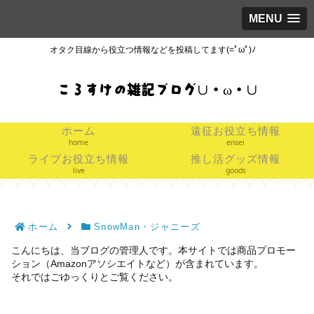
MENU
オタク目線から役立つ情報などを投稿してます(=ﾟωﾟ)ﾉ
ころすけの雑記ブログ∪・ω・∪
ホーム
遠征お役立ち情報
home
ensei
ライブお役立ち情報
推し活グッズ情報
live
goods
ホーム
SnowMan・ジャニーズ
こんにちは、当ブログの管理人です。本サイトでは商品プロモー
ション（Amazonアソシエイトなど）が含まれています。
それではごゆっくりとご覧ください。