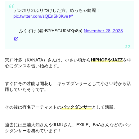
デンホリのふりつけした方、めっちゃ綺麗！
pic.twitter.com/sQEnSk3Kve
— ふくすけ (@rB7fHSGU0MXjs8p)
November 28, 2023
宍戸叶多（KANATA）さんは、小さい頃から
HIPHOPやJAZZ
を中
心にダンスを習い始めます。
すぐにその才能は開花し、キッズダンサーとして小さい時から活
躍していたそうです。
その後は有名アーティストの
バックダンサー
として活躍。
過去には三浦大知さんやJUJUさん、EXILE、BoAさんなどのバッ
クダンサーを務めています！