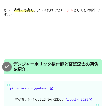
さらに
表現力も高く
、ダンスだけでなく
モデル
としても活躍中で
すよ♪
デンジャーホリック振付師と宮舘涼太の関係
を紹介！
pic.twitter.com/rygednruJd
— 空が青い✨ (@cg6LZh3yirKDDdg)
August 4, 2023