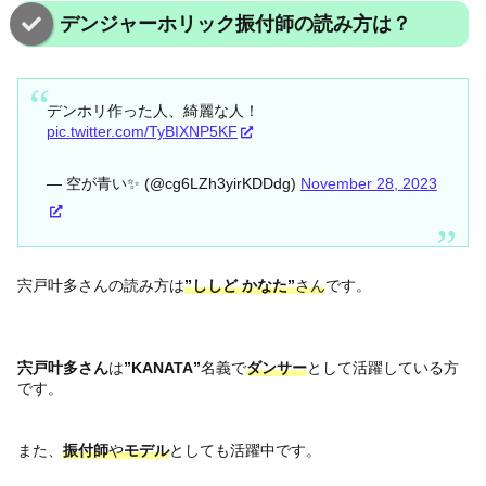
デンジャーホリック振付師の読み方は？
デンホリ作った人、綺麗な人！
pic.twitter.com/TyBIXNP5KF
— 空が青い✨ (@cg6LZh3yirKDDdg)
November 28, 2023
宍戸叶多さんの読み方は
”ししど かなた”
さん
です。
宍戸叶多さん
は
”KANATA”
名義で
ダンサー
として活躍している方
です。
また、
振付師
や
モデル
としても活躍中です。