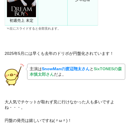
初週売上 未定
☜左にスライドすると全部見れます。
2025年5月には早くも去年のドリボが円盤化されています！
主演は
SnowManの渡辺翔太さん
と
SixTONESの森
本慎太郎さん
だよ。
大人気でチケットが取れず見に行けなかった人も多いですよ
ね・・・。
円盤の発売は嬉しいですね(〃ω〃)！