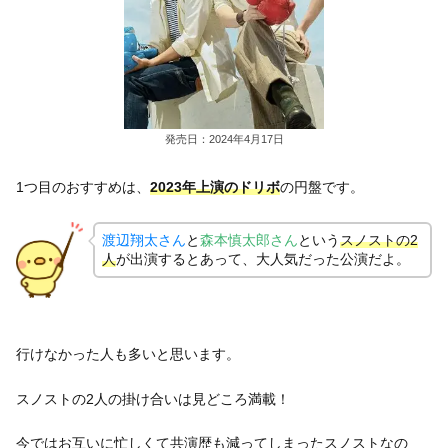
発売日：2024年4月17日
1つ目のおすすめは、
2023年上演のドリボ
の円盤です。
渡辺翔太さん
と
森本慎太郎さん
という
スノストの2
人
が出演するとあって、大人気だった公演だよ。
行けなかった人も多いと思います。
スノストの2人の掛け合いは見どころ満載！
今ではお互いに忙しくて共演歴も減ってしまったスノストなの