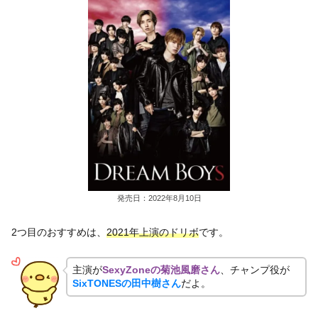
発売日：2022年8月10日
2つ目のおすすめは、
2021年上演のドリボ
です。
主演が
SexyZoneの菊池風磨さん
、チャンプ役が
SixTONESの田中樹さん
だよ。