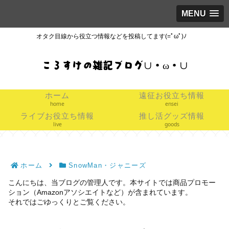
MENU
オタク目線から役立つ情報などを投稿してます(=ﾟωﾟ)ﾉ
ころすけの雑記ブログ∪・ω・∪
ホーム
遠征お役立ち情報
home
ensei
ライブお役立ち情報
推し活グッズ情報
live
goods
ホーム
SnowMan・ジャニーズ
こんにちは、当ブログの管理人です。本サイトでは商品プロモー
ション（Amazonアソシエイトなど）が含まれています。
それではごゆっくりとご覧ください。