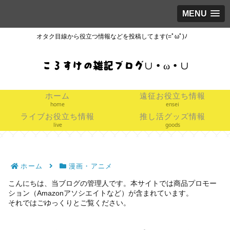
MENU
オタク目線から役立つ情報などを投稿してます(=ﾟωﾟ)ﾉ
ころすけの雑記ブログ∪・ω・∪
ホーム
遠征お役立ち情報
home
ensei
ライブお役立ち情報
推し活グッズ情報
live
goods
ホーム
漫画・アニメ
こんにちは、当ブログの管理人です。本サイトでは商品プロモー
ション（Amazonアソシエイトなど）が含まれています。
それではごゆっくりとご覧ください。