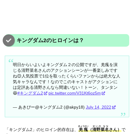
キングダム2のヒロインは？
明日からいよいよキングダム２の公開ですが、羌瘣を演
じる清野菜名さんのアクションシーンが一番楽しみです
ね😊人気投票で1位を取ったくらいファンからは絶大な人
気キャラなんです！なのでこのキャストがアクションに
は定評ある清野さんなら間違いない！トーン、タンタン
😆
#キングダム2
pic.twitter.com/V31Kt6oz5m
— あきぴー@キングダム2 (@akpy18)
July 14, 2022
きょうかい
せいの なな
「キングダム2」のヒロイン的存在は、
羌瘣
（
清野菜名
さん）
で