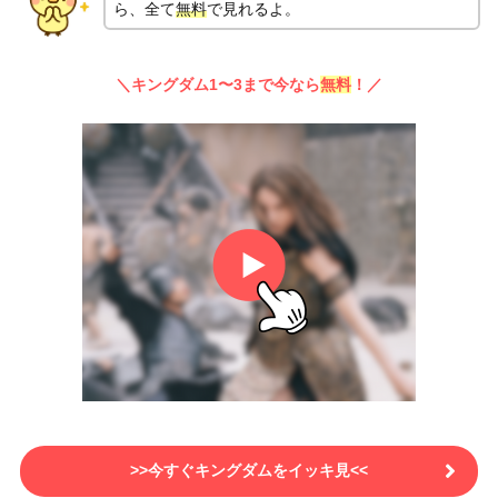
ら、全て
無料
で見れるよ。
＼キングダム1〜3まで今なら
無料
！／
>>今すぐキングダムをイッキ見<<