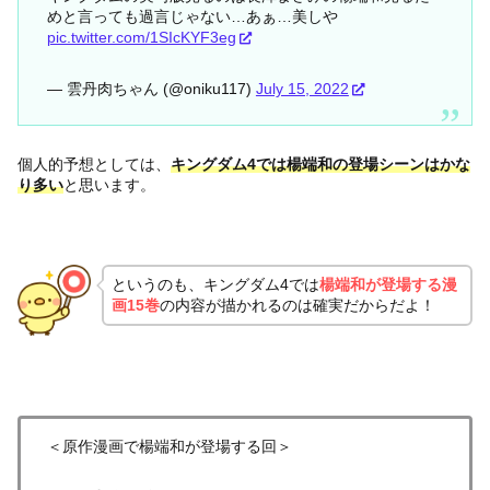
めと言っても過言じゃない…あぁ…美しや
pic.twitter.com/1SIcKYF3eg
— 雲丹肉ちゃん (@oniku117)
July 15, 2022
個人的予想としては、
キングダム4では楊端和の登場シーンはかな
り多い
と思います。
というのも、キングダム4では
楊端和が登場する漫
画15巻
の内容が描かれるのは確実だからだよ！
＜原作漫画で楊端和が登場する回＞