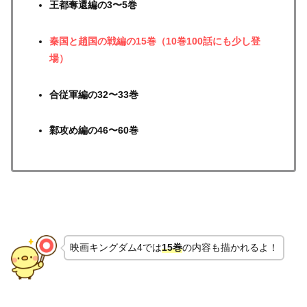
王都奪還編の3〜5巻
秦国と趙国の戦編の15巻（10巻100話にも少し登
場）
合従軍編の32〜33巻
鄴攻め編の46〜60巻
映画キングダム4では
15巻
の内容も描かれるよ！