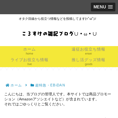
MENU
オタク目線から役立つ情報などを投稿してます(=ﾟωﾟ)ﾉ
ころすけの雑記ブログ∪・ω・∪
ホーム
遠征お役立ち情報
home
ensei
ライブお役立ち情報
推し活グッズ情報
live
goods
ホーム
超特急・EBiDAN
こんにちは、当ブログの管理人です。本サイトでは商品プロモー
ション（Amazonアソシエイトなど）が含まれています。
それではごゆっくりとご覧ください。