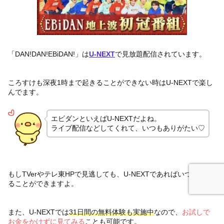
「DAN!DAN!EBiDAN!」は
U-NEXT
で見放題配信されています。
ころすけも深夜1時まで起きることができない時はU-NEXTで楽し
んでます。
エビダンといえばU-NEXTだよね。
ライブ配信などしてくれて、いつもありがたい♡
もしTVerやテレ東HPで見逃しても、U-NEXTであればいつでも見
ることができますよ。
また、U-NEXTでは
31日間の無料体験も実施中
なので、
お試しで
お金をかけずに見てみる
ことも可能です。