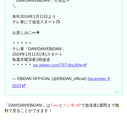
「DAN!DAN!EBiDAN!」が決定🎉
＼
来年2024年1月11日より
テレ東にて放送スタート📺
お楽しみに👀🌟
＊＊＊＊＊
テレ東「DAN!DAN!EBiDAN!」
2024年1月11日(木)スタート
毎週木曜深夜1時放送
＊＊＊＊＊
pic.twitter.com/T5TVbxJtVw
— EBiDAN OFFICIAL (@EBiDAN_official)
December 9,
2023
「DAN!DAN!EBiDAN!」は
Tver
と
テレ東 HP
で放送後1週間まで
無
料
で見ることができます！