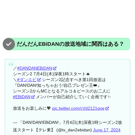
だんだんEBiDANの放送地域に関西はある？
／
#DANDANEBiDAN
シーズン2 7月4日(木)深夜1時スタート🔥
＼
#ダンエビ
シーズン2記念すべき第1回放送は
『DAN!DAN!知っちゃおう!自己プレゼン王👑』
シーズン2からMCとなるアルコ＆ピースのお二人に
#EBiDAN
メンバーが自己紹介していく企画です✨
放送をお楽しみに💖
pic.twitter.com/cVd2121goe
— 「DAN!DAN!EBiDAN!」7月4日(木)深夜1時シーズン2放
送スタート【テレ東】 (@tx_dan2ebidan)
June 17, 2024