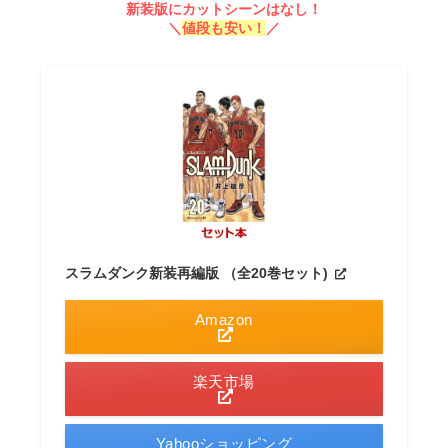
新装版にカットシーンはなし！
＼
値段も安い！
／
スラムダンク新装再編版 （全20巻セット)
Amazon
楽天市場
Yahooショッピング