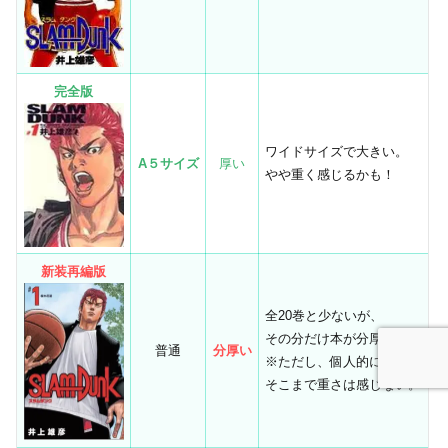
完全版
ワイドサイズで大きい。
A５サイズ
厚い
やや重く感じるかも！
新装再編版
全20巻と少ないが、
その分だけ本が分厚い。
普通
分厚い
※ただし、個人的には
そこまで重さは感じない。