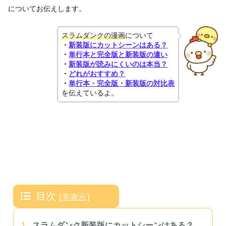
についてお伝えします。
スラムダンクの漫画
について
・
新装版にカットシーンはある？
・
単行本と完全版と新装版の違い
・
新装版が読みにくいのは本当？
・
どれがおすすめ？
・
単行本・完全版・新装版の対比表
を伝えているよ。
目次
[
非表示
]
1.
スラムダンク新装版にカットシーンはある？