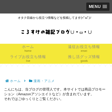
MENU
オタク目線から役立つ情報などを投稿してます(=ﾟωﾟ)ﾉ
ころすけの雑記ブログ∪・ω・∪
ホーム
遠征お役立ち情報
home
ensei
ライブお役立ち情報
推し活グッズ情報
live
goods
ホーム
漫画・アニメ
こんにちは、当ブログの管理人です。本サイトでは商品プロモー
ション（Amazonアソシエイトなど）が含まれています。
それではごゆっくりとご覧ください。