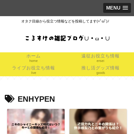
MENU
オタク目線から役立つ情報などを投稿してます(=ﾟωﾟ)ﾉ
ころすけの雑記ブログ∪・ω・∪
ホーム
遠征お役立ち情報
home
ensei
ライブお役立ち情報
推し活グッズ情報
live
goods
ENHYPEN