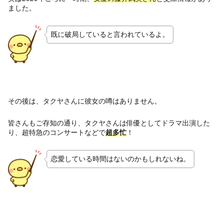
ました。
既に破局していると言われているよ。
その後は、タクヤさんに彼女の噂はありません。
皆さんもご存知の通り、タクヤさんは俳優としてドラマ出演した
り、超特急のコンサートなどで
超多忙
！
恋愛している時間はないのかもしれないね。