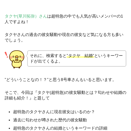
タクヤ(草川拓弥）さん
は超特急の中でも人気が高いメンバーの1
人ですよね！
タクヤさんの過去の彼女騒動や現在の彼女など気になる方も多い
でしょう。
それに、検索すると
”タクヤ 結婚”
というキーワー
ドが出てくるよ。
”どういうことなの！？”と思う8号車さんもいると思います。
そこで、今回は『タクヤ(超特急)の彼女騒動とは？匂わせや結婚の
詳細も紹介！』と題して
超特急のタクヤさんに現在彼女はいるのか？
過去に匂わせが噂された歴代の彼女騒動
超特急のタクヤさんの結婚というキーワードの詳細