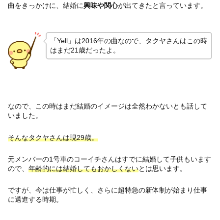
曲をきっかけに、結婚に
興味や関心
が出てきたと言っています。
「Yell」は2016年の曲なので、タクヤさんはこの時
はまだ21歳だったよ。
なので、この時はまだ結婚のイメージは全然わかないとも話して
いました。
そんなタクヤさんは現29歳。
元メンバーの1号車のコーイチさんはすでに結婚して子供もいます
ので、
年齢的には結婚してもおかしくない
とは思います。
ですが、今は仕事が忙しく、さらに超特急の新体制が始まり仕事
に邁進する時期。