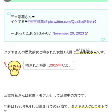
三吉彩花さん❤
イケてる❤
#三吉彩花
pic.twitter.com/QozSsdPBnk
— あっとこあ (@GatyCc)
November 20, 2023
みよしあやか
タクヤさんの歴代彼女と噂された女性1人目は
三吉彩花
さん
です。
噂された時期は
2015年
だよ。
三吉彩花さんは女優・モデルとして活躍中の方です。
年齢は1996年6月18日生まれでの27歳で、
タクヤさんの1つ年下
で
す。