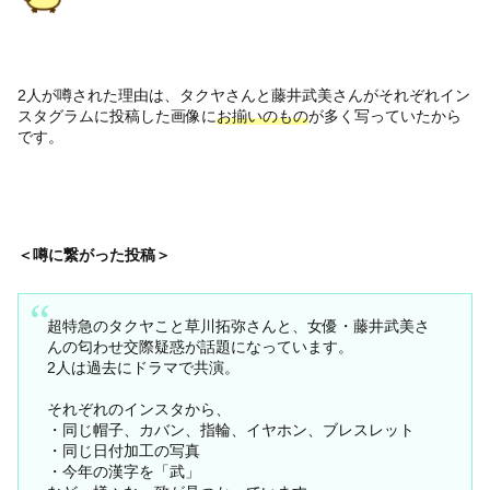
2人が噂された理由は、タクヤさんと藤井武美さんがそれぞれイン
スタグラムに投稿した画像に
お揃いのもの
が多く写っていたから
です。
＜噂に繋がった投稿＞
超特急のタクヤこと草川拓弥さんと、女優・藤井武美さ
んの匂わせ交際疑惑が話題になっています。
2人は過去にドラマで共演。
それぞれのインスタから、
・同じ帽子、カバン、指輪、イヤホン、ブレスレット
・同じ日付加工の写真
・今年の漢字を「武」