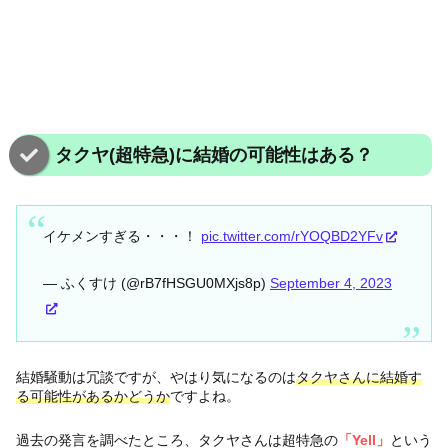
タクヤ(超特急)に結婚の可能性はある？
イケメンすぎる・・・！
pic.twitter.com/rYOQBD2YFv
— ふくすけ (@rB7fHSGU0MXjs8p)
September 4, 2023
結婚騒動は冗談ですが、やはり気になるのは
タクヤさんに結婚す
る可能性があるかどうか
ですよね。
過去の発言を調べたところ、タクヤさんは超特急の
「Yell」
という