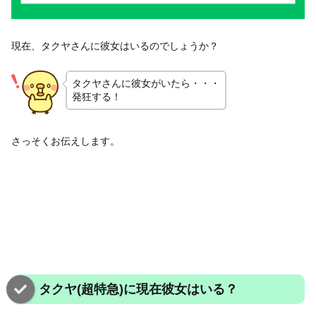
現在、タクヤさんに彼女はいるのでしょうか？
タクヤさんに彼女がいたら・・・
発狂する！
さっそくお伝えします。
タクヤ(超特急)に現在彼女はいる？