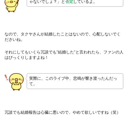
ゃないでしょ？」と
否定
しているよ。
なので、タクヤさんが結婚したことはないので、心配しないでく
ださいね。
それにしてもいくら冗談でも”結婚した”と言われたら、ファンの人
はびっくりしますよね！
実際に、このライブ中、悲鳴が響き渡ったんだっ
て。
冗談でも結婚報告は心臓に悪いので、やめて欲しいですね（笑）