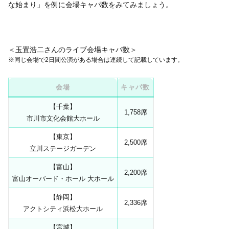
な始まり」を例に会場キャパ数をみてみましょう。
＜玉置浩二さんのライブ会場キャパ数＞
※同じ会場で2日間公演がある場合は連続して記載しています。
会場
キャパ数
【千葉】
1,758席
市川市文化会館大ホール
【東京】
2,500席
立川ステージガーデン
【富山】
2,200席
富山オーバード・ホール 大ホール
【静岡】
2,336席
アクトシティ浜松大ホール
【宮城】