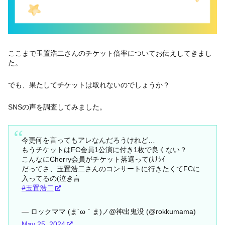
ここまで玉置浩二さんのチケット倍率についてお伝えしてきまし
た。
でも、果たしてチケットは取れないのでしょうか？
SNSの声を調査してみました。
今更何を言ってもアレなんだろうけれど…
もうチケットはFC会員1公演に付き1枚で良くない？
こんなにCherry会員がチケット落選って(ｶﾅｼｲ
だってさ、玉置浩二さんのコンサートに行きたくてFCに
入ってるの(泣き言
#玉置浩二
— ロックママ (ま´ω｀ま)ノ@神出鬼没 (@rokkumama)
May 25, 2024