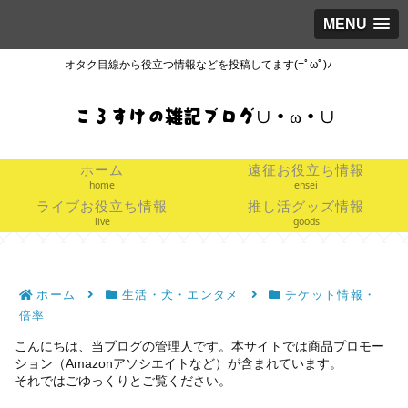
MENU
オタク目線から役立つ情報などを投稿してます(=ﾟωﾟ)ﾉ
ころすけの雑記ブログ∪・ω・∪
ホーム
遠征お役立ち情報
home
ensei
ライブお役立ち情報
推し活グッズ情報
live
goods
ホーム
生活・犬・エンタメ
チケット情報・
倍率
こんにちは、当ブログの管理人です。本サイトでは商品プロモー
ション（Amazonアソシエイトなど）が含まれています。
それではごゆっくりとご覧ください。