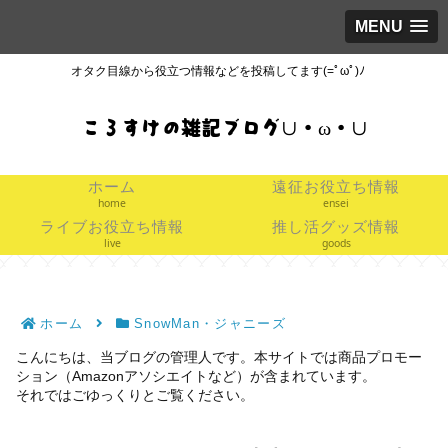
MENU
オタク目線から役立つ情報などを投稿してます(=ﾟωﾟ)ﾉ
ころすけの雑記ブログ∪・ω・∪
ホーム
遠征お役立ち情報
home
ensei
ライブお役立ち情報
推し活グッズ情報
live
goods
ホーム
SnowMan・ジャニーズ
こんにちは、当ブログの管理人です。本サイトでは商品プロモー
ション（Amazonアソシエイトなど）が含まれています。
それではごゆっくりとご覧ください。