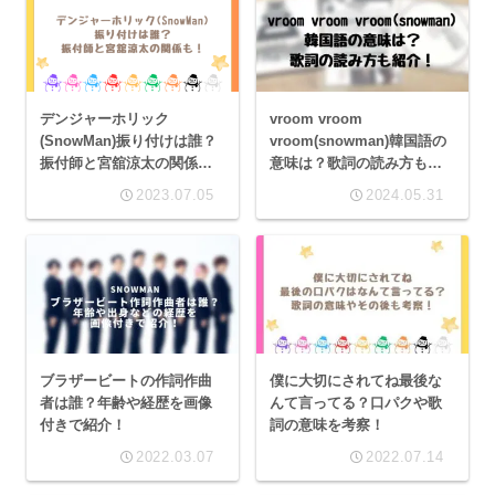
デンジャーホリック
vroom vroom
(SnowMan)振り付けは誰？
vroom(snowman)韓国語の
振付師と宮舘涼太の関係
意味は？歌詞の読み方も紹
も！
介！
2023.07.05
2024.05.31
ブラザービートの作詞作曲
僕に大切にされてね最後な
者は誰？年齢や経歴を画像
んて言ってる？口パクや歌
付きで紹介！
詞の意味を考察！
2022.03.07
2022.07.14