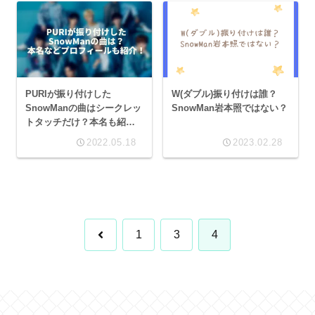
PURIが振り付けした
W(ダブル)振り付けは誰？
SnowManの曲はシークレッ
SnowMan岩本照ではない？
トタッチだけ？本名も紹
介！
2022.05.18
2023.02.28
前
1
3
4
へ