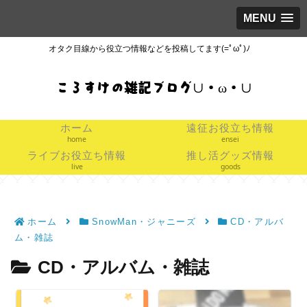
MENU
オタク目線から役立つ情報などを投稿してます(=ﾟωﾟ)ﾉ
ころすけの雑記ブログ∪・ω・∪
ホーム
遠征お役立ち情報
home
ensei
ライブお役立ち情報
推し活グッズ情報
live
goods
ホーム
SnowMan・ジャニーズ
CD・アルバ
ム・雑誌
CD・アルバム・雑誌